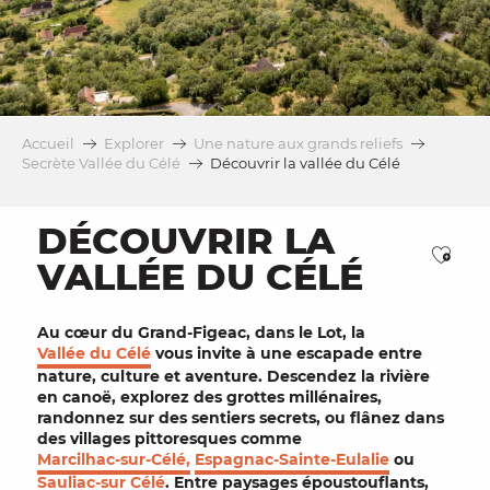
Accueil
Explorer
Une nature aux grands reliefs
Secrète Vallée du Célé
Découvrir la vallée du Célé
DÉCOUVRIR LA
Ajou
VALLÉE DU CÉLÉ
Au cœur du Grand-Figeac, dans le
Lot
, la
Vallée du Célé
vous invite à une escapade entre
nature
,
culture
et
aventure
. Descendez la rivière
en
canoë
, explorez des
grottes
millénaires,
randonnez sur des
sentiers
secrets, ou flânez dans
des
villages pittoresques
comme
Marcilhac-sur-Célé,
Espagnac-Sainte-Eulalie
ou
Sauliac-sur Célé
. Entre
paysages époustouflants
,