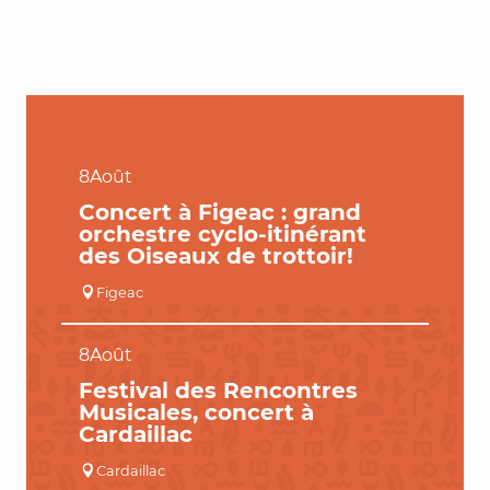
LES GRANDS ÉVÉNEMENTS
Lire la suite
8
Août
Concert à Figeac : grand
orchestre cyclo-itinérant
des Oiseaux de trottoir!
Figeac
8
Août
Festival des Rencontres
Musicales, concert à
Cardaillac
Cardaillac