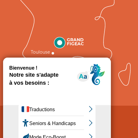
GRAND
FIGEAC
Toulouse
Comment venir ?
Mentions légales
Politique de Protection des données
Consentement
CGV