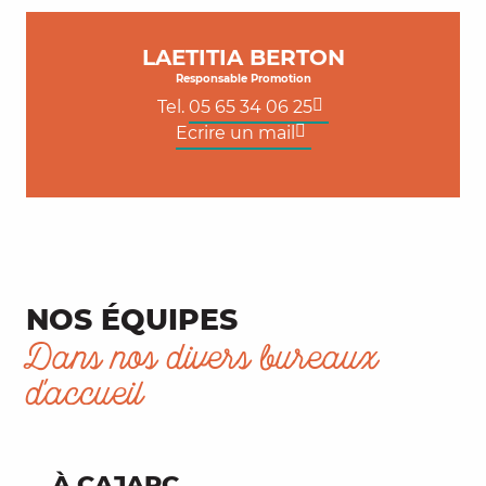
LAETITIA BERTON
Responsable Promotion
Tel.
05 65 34 06 25
Ecrire un mail
NOS ÉQUIPES
Dans nos divers bureaux
d'accueil
À CAJARC