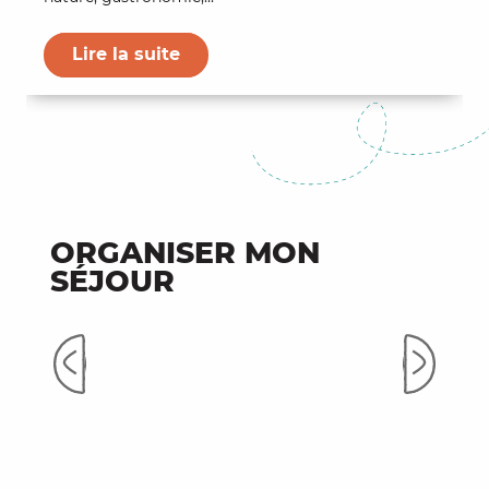
Lire la suite
ORGANISER MON
SÉJOUR
Nos brochures
Ve