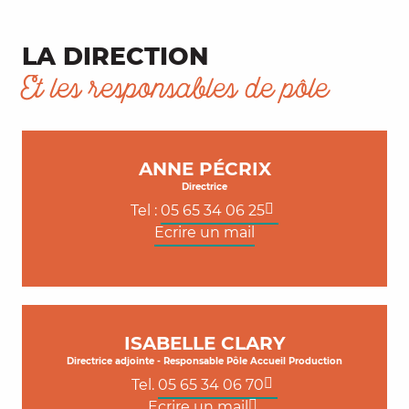
LA DIRECTION
Et les responsables de pôle
ANNE PÉCRIX
Directrice
Tel :
05 65 34 06 25
Ecrire un mail
ISABELLE CLARY
Directrice adjointe - Responsable Pôle Accueil Production
Tel.
05 65 34 06 70
Ecrire un mail