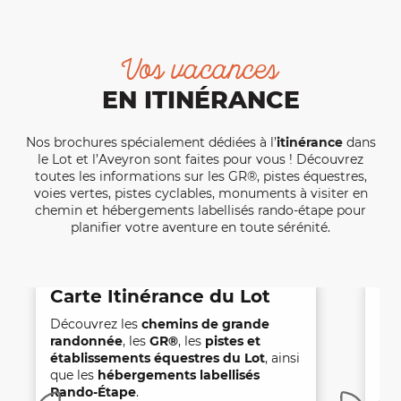
Vos vacances
EN ITINÉRANCE
Nos brochures spécialement dédiées à l’
itinérance
dans
le Lot et l’Aveyron sont faites pour vous ! Découvrez
toutes les informations sur les GR®, pistes équestres,
voies vertes, pistes cyclables, monuments à visiter en
chemin et hébergements labellisés rando-étape pour
planifier votre aventure en toute sérénité.
Carte Itinérance du Lot
La
DE
Découvrez les
chemins de grande
randonnée
, les
GR®
, les
pistes et
Pré
établissements équestres du Lot
, ainsi
ino
que les
hébergements labellisés
80 
Rando-Étape
.
jou