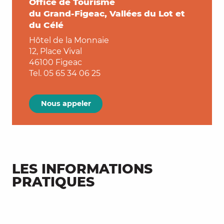
Office de Tourisme
du Grand-Figeac, Vallées du Lot et
du Célé
Hôtel de la Monnaie
12, Place Vival
46100 Figeac
Tel. 05 65 34 06 25
Nous appeler
LES INFORMATIONS
PRATIQUES
L’office de tourisme