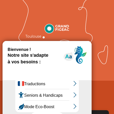
GRAND
FIGEAC
Toulouse
Comment venir ?
Mentions légales
Politique de Protection des données
Consentement
CGV
Accessibilité : non conforme