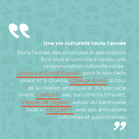
Une vie culturelle toute l'année
Toute l’année, des structures et associations
font vivre le territoire à travers une
programmation culturelle variée :
L’Astrolabe Grand-Figeac
pour le spectacle
vivant et le cinéma,
L’Orange Fluo
autour
de la création artistique et du spectacle
vivant,
CinéLot
avec son cinéma itinérant,
Visages de Ségala
autour du patrimoine
local, et
DECLAM’
avec des animations
culturelles et participatives.