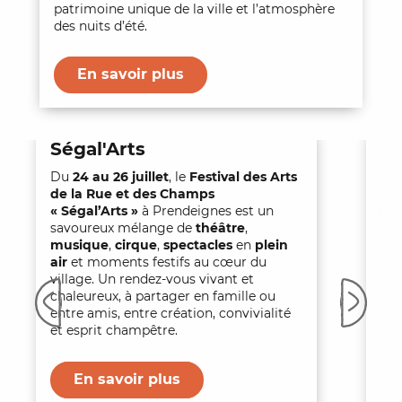
patrimoine unique de la ville et l’atmosphère
des nuits d’été.
En savoir plus
Ségal'Arts
Le
Q
Du
24 au 26 juillet
,
le
Festival des Arts
de la Rue et des Champs
Du 
« Ségal’Arts »
à Prendeignes est un
Jo
savoureux mélange de
théâtre
,
lit
musique
,
cirque
,
spectacles
en
plein
inv
air
et moments festifs au cœur du
con
village. Un rendez-vous vivant et
ren
chaleureux, à partager en famille ou
Ca
entre amis, entre création, convivialité
d’o
et esprit champêtre.
épi
En savoir plus