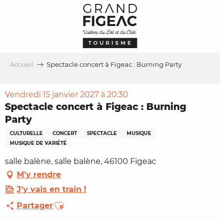
Aller
au
contenu
principal
Accueil
Spectacle concert à Figeac : Burning Party
Vendredi 15 janvier 2027 à 20:30
Spectacle concert à Figeac : Burning
Party
CULTURELLE
CONCERT
SPECTACLE
MUSIQUE
MUSIQUE DE VARIÉTÉ
salle balène, salle balène, 46100 Figeac
M'y rendre
J'y vais en train !
Ajouter aux favoris
Partager