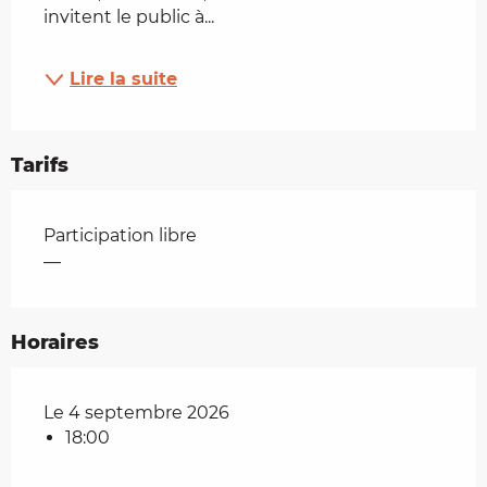
invitent le public à...
Lire la suite
Tarifs
Tarifs 2026
Participation libre
—
Horaires
Le 4 septembre 2026
18:00