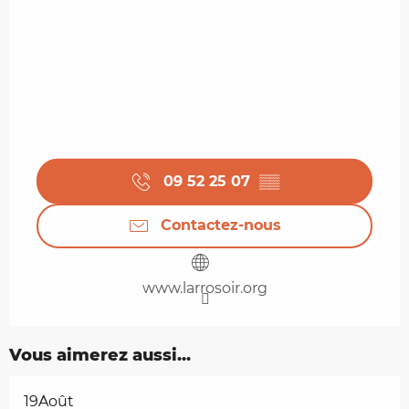
09 52 25 07
▒▒
Contactez-nous
www.larrosoir.org
Vous aimerez aussi...
19
Août