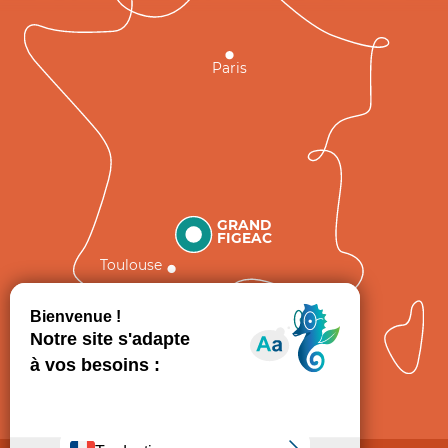
Paris
GRAND
FIGEAC
Toulouse
Comment venir ?