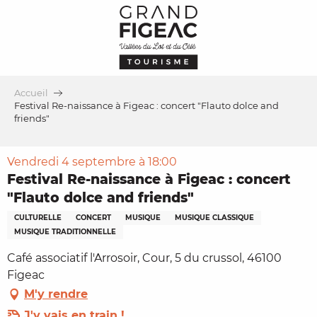
Aller
au
contenu
principal
Accueil
Festival Re-naissance à Figeac : concert "Flauto dolce and
friends"
Vendredi 4 septembre à 18:00
Festival Re-naissance à Figeac : concert
"Flauto dolce and friends"
CULTURELLE
CONCERT
MUSIQUE
MUSIQUE CLASSIQUE
MUSIQUE TRADITIONNELLE
Café associatif l'Arrosoir, Cour, 5 du crussol, 46100
Figeac
M'y rendre
J'y vais en train !