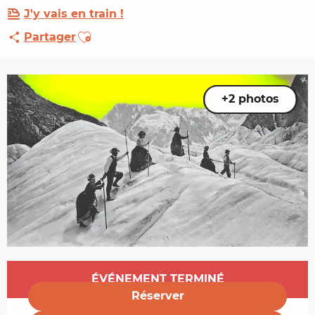
J'y vais en train !
Ajouter aux favoris
Partager
+2 photos
Ouverture et coordonnées
ÉVÉNEMENT TERMINÉ
Réserver