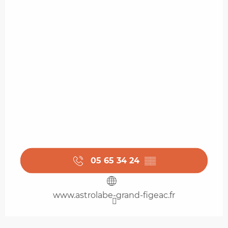
05 65 34 24
▒▒
www.astrolabe-grand-figeac.fr