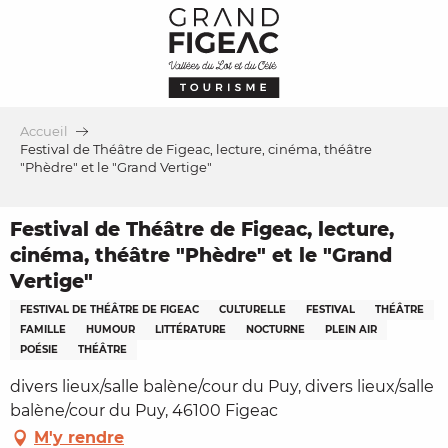
Aller
au
contenu
principal
Accueil
Festival de Théâtre de Figeac, lecture, cinéma, théâtre
"Phèdre" et le "Grand Vertige"
Festival de Théâtre de Figeac, lecture,
cinéma, théâtre "Phèdre" et le "Grand
Vertige"
FESTIVAL DE THÉÂTRE DE FIGEAC
CULTURELLE
FESTIVAL
THÉÂTRE
FAMILLE
HUMOUR
LITTÉRATURE
NOCTURNE
PLEIN AIR
POÉSIE
THÉÂTRE
divers lieux/salle balène/cour du Puy, divers lieux/salle
balène/cour du Puy, 46100 Figeac
M'y rendre