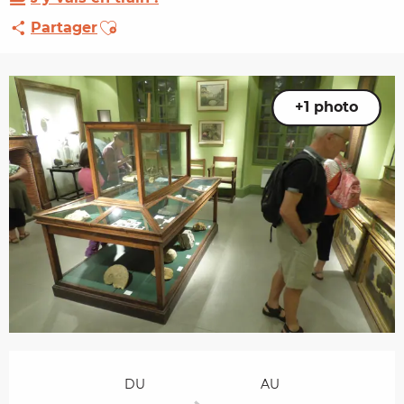
Ajouter aux favoris
Partager
+1 photo
Ouverture et coordonnées
DU
AU