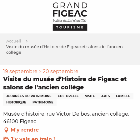
Aller
au
contenu
principal
Accueil
Visite du musée d’Histoire de Figeac et salons de l'ancien
collège
19 septembre > 20 septembre
Visite du musée d’Histoire de Figeac et
salons de l'ancien collège
JOURNÉES DU PATRIMOINE
CULTURELLE
VISITE
ARTS
FAMILLE
HISTORIQUE
PATRIMOINE
Musée d'histoire, rue Victor Delbos, ancien collège,
46100 Figeac
M'y rendre
J'y vais en train !