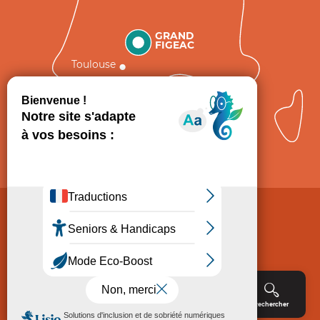
GRAND
FIGEAC
Toulouse
Comment venir ?
Mentions légales
Politique de Protection des données
Consentement
CGV
Accessibilité : non conforme
Menu
Agenda
Rechercher
Billetterie
Réservation