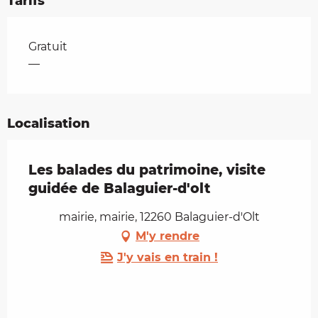
Tarifs
Tarifs 2026
Gratuit
—
Localisation
Les balades du patrimoine, visite
guidée de Balaguier-d'olt
mairie, mairie, 12260 Balaguier-d'Olt
M'y rendre
J'y vais en train !