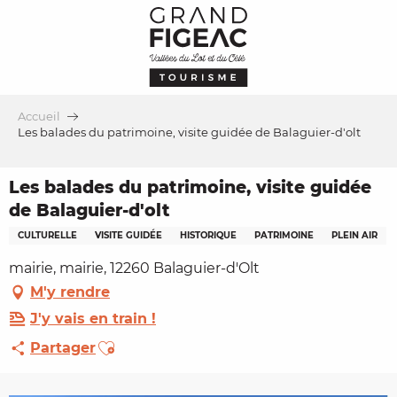
Aller
au
contenu
principal
Accueil
Les balades du patrimoine, visite guidée de Balaguier-d'olt
Les balades du patrimoine, visite guidée
de Balaguier-d'olt
CULTURELLE
VISITE GUIDÉE
HISTORIQUE
PATRIMOINE
PLEIN AIR
mairie, mairie, 12260 Balaguier-d'Olt
M'y rendre
J'y vais en train !
Ajouter aux favoris
Partager