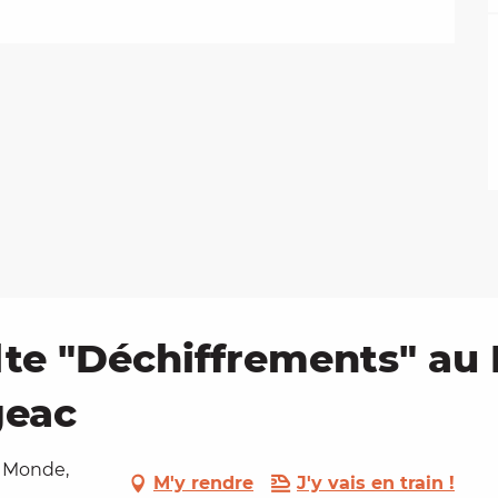
lte "Déchiffrements" au
geac
u Monde,
M'y rendre
J'y vais en train !