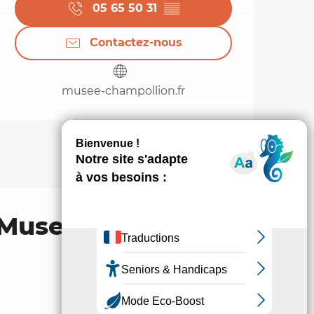
05 65 50 31
▒▒
Contactez-nous
musee-champollion.fr
 Muse