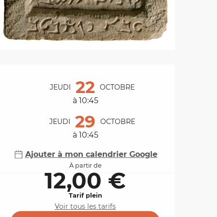
Ouverture et coordo
22
JEUDI
OCTOBRE
à 10:45
29
JEUDI
OCTOBRE
à 10:45
Ajouter à mon calendrier Google
À partir de
12,00 €
Tarif plein
Voir tous les tarifs