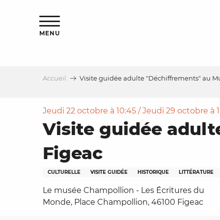
Aller
s
au
contenu
MENU
principal
Accueil
Visite guidée adulte "Déchiffrements" au 
le
Jeudi 22 octobre à 10:45 / Jeudi 29 octobre à 
Visite guidée adul
Figeac
CULTURELLE
VISITE GUIDÉE
HISTORIQUE
LITTÉRATURE
Le musée Champollion - Les Écritures du
Monde, Place Champollion, 46100 Figeac