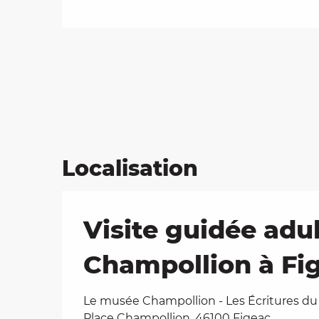
Localisation
Visite guidée adu
Champollion à Fi
Le musée Champollion - Les Écritures d
Place Champollion, 46100 Figeac