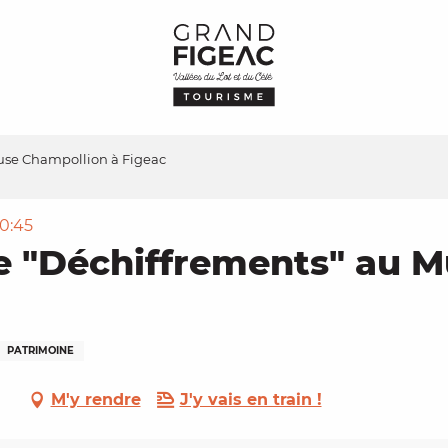
Muse Champollion à Figeac
10:45
te "Déchiffrements" au 
PATRIMOINE
M'y rendre
J'y vais en train !