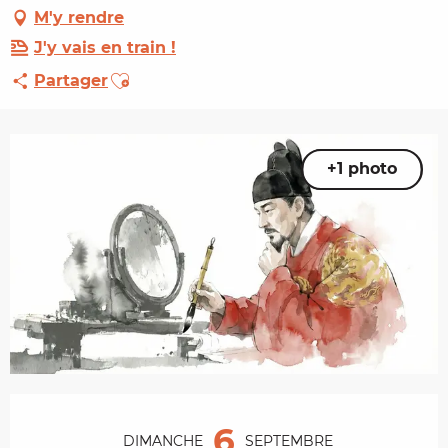
M'y rendre
J'y vais en train !
Ajouter aux favoris
Partager
+1 photo
Ouverture et coordonnées
6
DIMANCHE
SEPTEMBRE