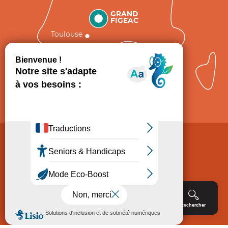
GRAND
FIGEAC
Toulouse
Comment venir ?
Mentions légales
Politique de Protection des données
Consentement
CGV
Accessibilité : non conforme
Menu
Agenda
Rechercher
Billetterie
Réservation