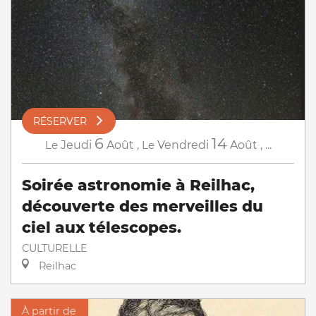
RÉSERVER
6
14
Le
Jeudi
Août
,
Le
Vendredi
Août
,
...
Soirée astronomie à Reilhac,
découverte des merveilles du
ciel aux télescopes.
CULTURELLE
Reilhac
À partir de