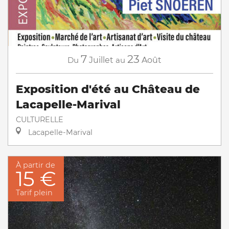
7
23
Du
Juillet
au
Août
Exposition d'été au Château de
Lacapelle-Marival
CULTURELLE
Lacapelle-Marival
À partir de
15 €
Tarif plein