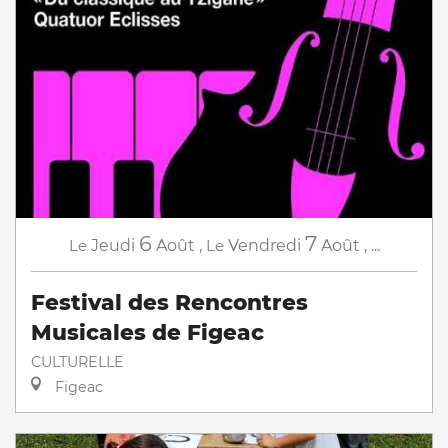
6
7
Le
Jeudi
Août
,
Le
Vendredi
Août
,
...
Festival des Rencontres
Musicales de Figeac
CULTURELLE
Figeac