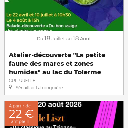
18
18
Du
Juillet
au
Août
Atelier-découverte "La petite
faune des mares et zones
humides" au lac du Tolerme
CULTURELLE
Sénaillac-Latronquière
À partir de
22 €
Tarif plein