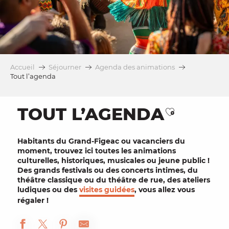
Accueil
Séjourner
Agenda des animations
Tout l’agenda
TOUT L’AGENDA
Ajouter au
Habitants
du Grand-Figeac ou
vacanciers
du
moment, trouvez ici toutes les
animations
culturelles
, historiques, musicales ou
jeune public
!
Des grands
festivals
ou des concerts intimes, du
théâtre
classique ou du théâtre de rue, des
ateliers
ludiques ou des
visites guidées
, vous allez vous
régaler !