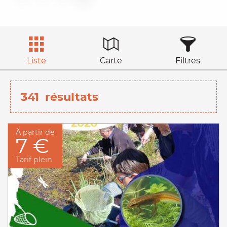
Liste
Carte
Filtres
341
résultats
À partir de
7 €
Tarif plein