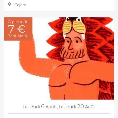
Cajarc
À partir de
7 €
Tarif plein
6
20
Le
Jeudi
Août
,
Le
Jeudi
Août