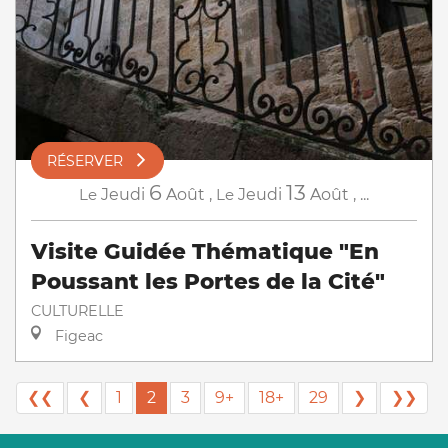
RÉSERVER
6
13
Le
Jeudi
Août
,
Le
Jeudi
Août
,
...
Visite Guidée Thématique "En
Poussant les Portes de la Cité"
CULTURELLE
Figeac
❮❮
❮
1
2
3
9+
18+
29
❯
❯❯