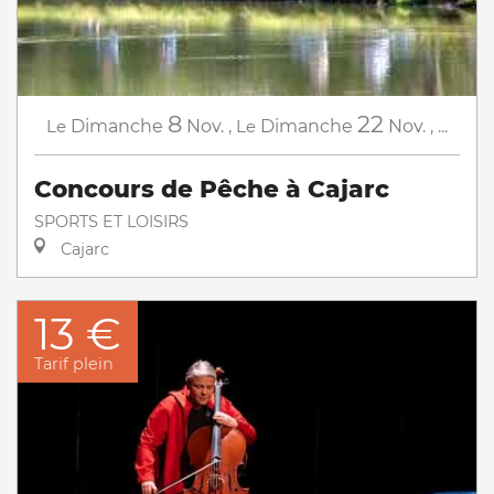
8
22
Le
Dimanche
Nov.
,
Le
Dimanche
Nov.
,
...
Concours de Pêche à Cajarc
SPORTS ET LOISIRS
Cajarc
13 €
Tarif plein