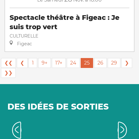
Spectacle théâtre à Figeac : Je
suis trop vert
CULTURELLE
Figeac
❮❮
❮
1
9+
17+
24
25
26
29
❯
❯❯
DES IDÉES DE SORTIES
Les grands événements