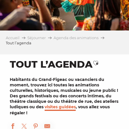
Accueil
Séjourner
Agenda des animations
Tout l’agenda
TOUT L’AGENDA
Ajouter au
Habitants
du Grand-Figeac ou
vacanciers
du
moment, trouvez ici toutes les
animations
culturelles
, historiques, musicales ou
jeune public
!
Des grands
festivals
ou des concerts intimes, du
théâtre
classique ou du théâtre de rue, des
ateliers
ludiques ou des
visites guidées
, vous allez vous
régaler !