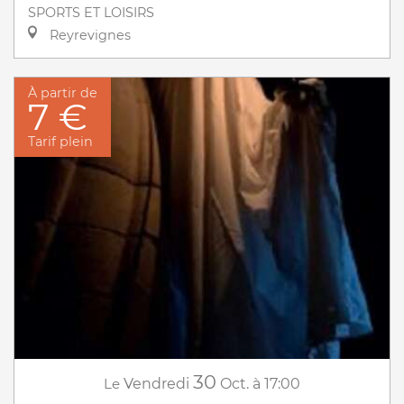
SPORTS ET LOISIRS
Reyrevignes
À partir de
7 €
Tarif plein
30
Le
Vendredi
Oct.
à 17:00