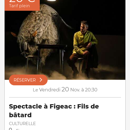
Tarif plein
RÉSERVER
20
Le
Vendredi
Nov.
à 20:30
Spectacle à Figeac : Fils de
bâtard
CULTURELLE