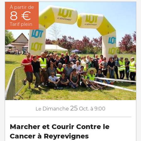
À partir de
8 €
Tarif plein
25
Le
Dimanche
Oct.
à 9:00
Marcher et Courir Contre le
Cancer à Reyrevignes