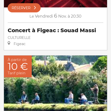
RÉSERVER
6
Le
Vendredi
Nov.
à 20:30
Concert à Figeac : Souad Massi
CULTURELLE
Figeac
À partir de
10 €
Tarif plein