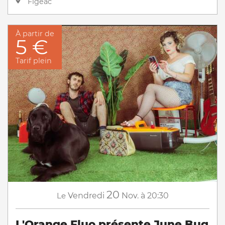
Figeac
À partir de
5 €
Tarif plein
20
Le
Vendredi
Nov.
à 20:30
L'Orange Fluo présente June Bug