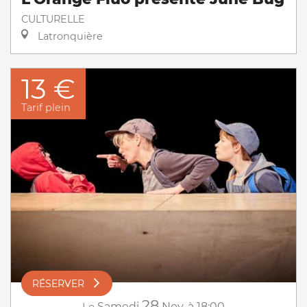
CULTURELLE
Latronquière
13 €
Tarif plein
RÉSERVER
28
Le
Samedi
Nov.
à 18:00