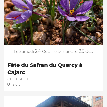
24
25
Le
Samedi
Oct.
,
Le
Dimanche
Oct.
Fête du Safran du Quercy à
Cajarc
CULTURELLE
Cajarc