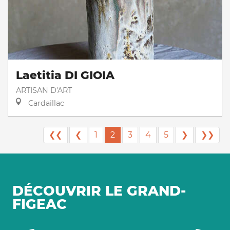
Laetitia DI GIOIA
ARTISAN D'ART
Cardaillac
❮❮
❮
1
2
3
4
5
❯
❯❯
DÉCOUVRIR LE GRAND-
FIGEAC