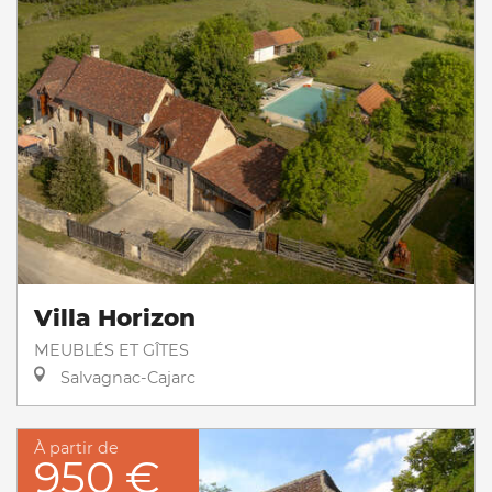
Villa Horizon
MEUBLÉS ET GÎTES
Salvagnac-Cajarc
À partir de
950 €