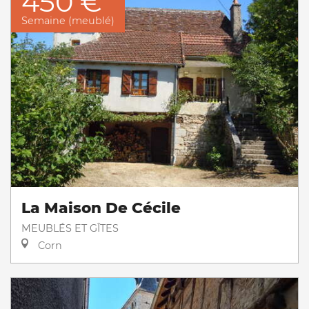
450 €
Semaine (meublé)
La Maison De Cécile
MEUBLÉS ET GÎTES
Corn