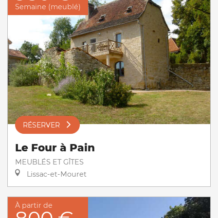
Semaine (meublé)
RÉSERVER
Le Four à Pain
MEUBLÉS ET GÎTES
Lissac-et-Mouret
À partir de