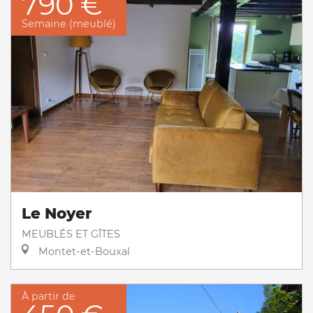
790 €
Semaine (meublé)
Le Noyer
MEUBLÉS ET GÎTES
Montet-et-Bouxal
À partir de