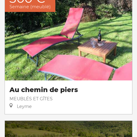
Semaine (meublé)
Au chemin de piers
MEUBLÉS ET GÎTES
Leyme