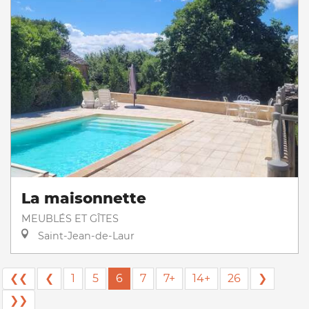
La maisonnette
MEUBLÉS ET GÎTES
Saint-Jean-de-Laur
❮❮
❮
1
5
6
7
7+
14+
26
❯
❯❯