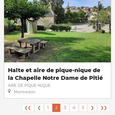
Halte et aire de pique-nique de
la Chapelle Notre Dame de Pitié
AIRE DE PIQUE-NIQUE
Montredon
❮❮
❮
1
2
3
4
5
❯
❯❯