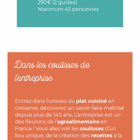
290€ (2 guides)
Maximum 45 personnes
Dans les coulisses de
l'entreprise
Entrez dans l’univers du
plat cuisiné
en
conserve, découvrez un savoir-faire maîtrisé
depuis plus de 140 ans. L’entreprise est un
des fleurons de l’
agroalimentaire
en
France ! Vous allez voir les
coulisses
d’un
lieu unique, de la création des
recettes
à la