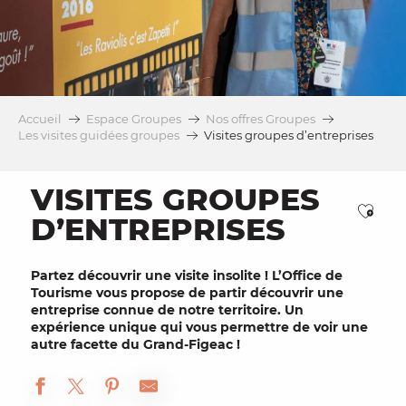
Accueil
Espace Groupes
Nos offres Groupes
Les visites guidées groupes
Visites groupes d’entreprises
VISITES GROUPES
Ajou
D’ENTREPRISES
Partez découvrir une
visite insolite
! L’Office de
Tourisme vous propose de partir découvrir une
entreprise
connue de notre territoire. Un
expérience unique
qui vous permettre de voir une
autre facette du Grand-Figeac !