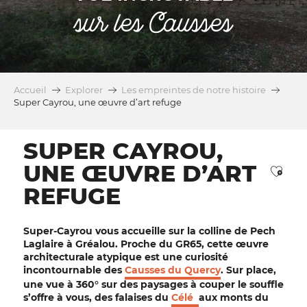
sur les Causses
Accueil
Explorer
Les empreintes de notre histoire
Super Cayrou, une œuvre d’art refuge
SUPER CAYROU,
UNE ŒUVRE D’ART
Ajou
REFUGE
Super-Cayrou
vous accueille sur la colline de Pech
Laglaire à
Gréalou
. Proche du
GR65
, cette œuvre
architecturale atypique est une curiosité
incontournable des
Causses du Quercy
. Sur place,
une vue à 360° sur des
paysages
à couper le souffle
s’offre à vous, des
falaises
du
Célé
aux monts du