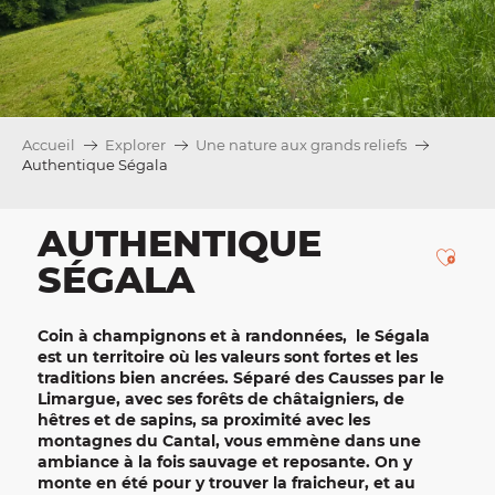
Accueil
Explorer
Une nature aux grands reliefs
Authentique Ségala
AUTHENTIQUE
Ajou
SÉGALA
Coin à
champignons
et à
randonnées
, le
Ségala
est un territoire où les valeurs sont fortes et les
traditions bien ancrées. Séparé des Causses par le
Limargue, avec ses forêts de
châtaigniers
, de
hêtres et de sapins, sa proximité avec les
montagnes
du
Cantal
, vous emmène dans une
ambiance à la fois sauvage et reposante. On y
monte en été pour y trouver la fraicheur, et au