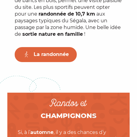
de bancs en bois, permet une visite paisible
du site. Les plus sportifs peuvent opter
pour une
randonnée de 10,7 km
aux
paysages typiques du Ségala, avec un
passage par la zone humide. Une belle idée
de
sortie nature en famille
!
La randonnée
Randos et
CHAMPIGNONS
Si, à l’
automne
, il y a des chances d’y