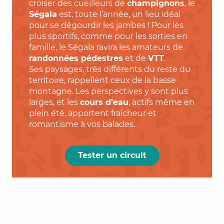
croiser des cueilleurs de
champignons
, le
Ségala
est, toute l’année, un lieu idéal
pour se dégourdir les jambes ! Pour les
plus sportifs, comme pour les sorties en
famille, le Ségala ravira les amateurs de
randonnées pédestres
et de
VTT
.
Ses paysages, très différents du reste du
territoire, rappellent ceux de la basse
montagne. Les perspectives y sont plus
larges, et les
cours d’eau
, actifs même en
plein été, apportent fraîcheur et
romantisme à vos balades.
Tester un circuit