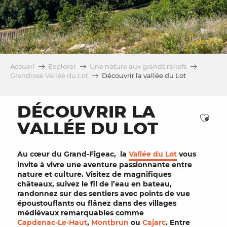
Accueil
Explorer
Une nature aux grands reliefs
Grandiose Vallée du Lot
Découvrir la vallée du Lot
DÉCOUVRIR LA
Ajou
VALLÉE DU LOT
Au cœur du Grand-Figeac, la
Vallée du Lot
vous
invite à vivre une
aventure passionnante
entre
nature et culture
. Visitez de
magnifiques
châteaux
, suivez le fil de l’eau en
bateau
,
randonnez sur des
sentiers
avec
points de vue
époustouflants
ou flânez dans des
villages
médiévaux remarquables
comme
Capdenac-Le-Haut
,
Montbrun
ou
Cajarc
.
Entre