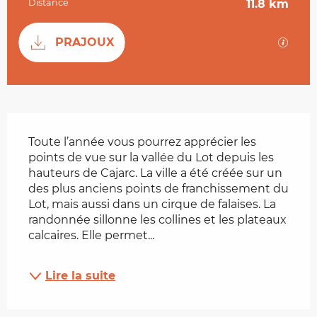
Distance
11.8 km
Documentation
SECTI
PRAJOUX
Description
Toute l’année vous pourrez apprécier les 
points de vue sur la vallée du Lot depuis les 
hauteurs de Cajarc. La ville a été créée sur un 
des plus anciens points de franchissement du 
Lot, mais aussi dans un cirque de falaises. La 
randonnée sillonne les collines et les plateaux 
calcaires. Elle permet...
Lire la suite