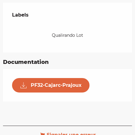
Offres de prestations
Labels
Labels
Qualirando Lot
Documentation
PF32-Cajarc-Prajoux
Signaler une erreur