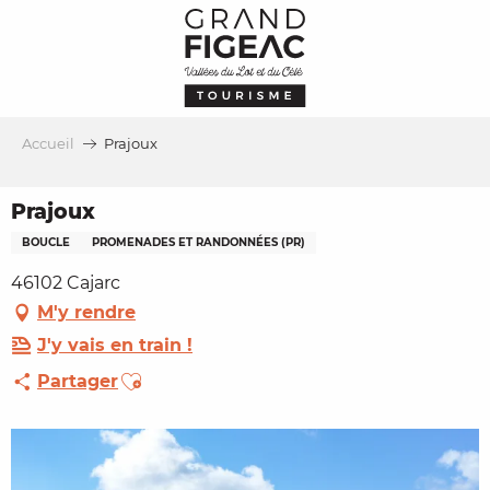
Aller
au
contenu
principal
Accueil
Prajoux
Prajoux
BOUCLE
PROMENADES ET RANDONNÉES (PR)
46102 Cajarc
M'y rendre
J'y vais en train !
Ajouter aux favoris
Partager