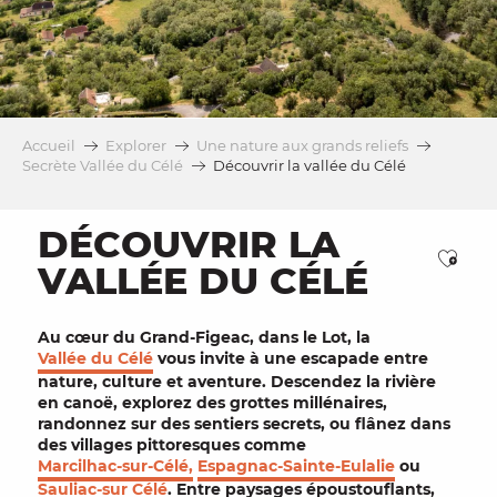
Accueil
Explorer
Une nature aux grands reliefs
Secrète Vallée du Célé
Découvrir la vallée du Célé
DÉCOUVRIR LA
Ajou
VALLÉE DU CÉLÉ
Au cœur du Grand-Figeac, dans le
Lot
, la
Vallée du Célé
vous invite à une escapade entre
nature
,
culture
et
aventure
. Descendez la rivière
en
canoë
, explorez des
grottes
millénaires,
randonnez sur des
sentiers
secrets, ou flânez dans
des
villages pittoresques
comme
Marcilhac-sur-Célé,
Espagnac-Sainte-Eulalie
ou
Sauliac-sur Célé
. Entre
paysages époustouflants
,