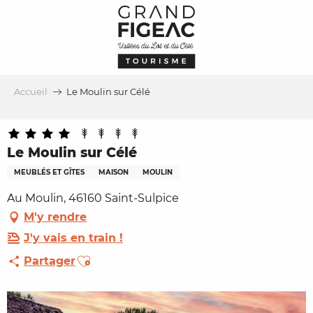
Aller
au
contenu
principal
Accueil
Le Moulin sur Célé
Le Moulin sur Célé
MEUBLÉS ET GÎTES
MAISON
MOULIN
Au Moulin, 46160 Saint-Sulpice
M'y rendre
J'y vais en train !
Ajouter aux favoris
Partager