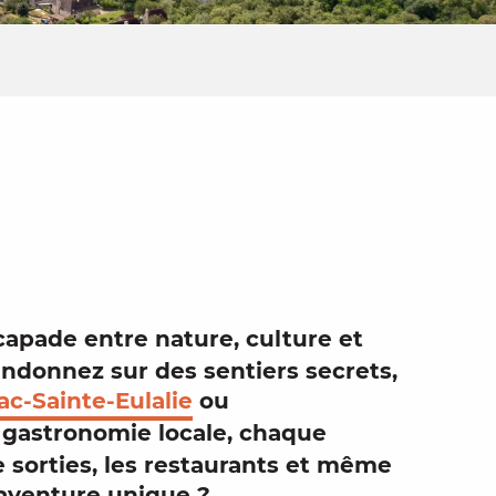
ter aux fa
scapade entre
nature
,
culture
et
randonnez sur des
sentiers
secrets,
c-Sainte-Eulalie
ou
t
gastronomie locale
, chaque
de
sorties
, les
restaurants
et même
 aventure unique ?