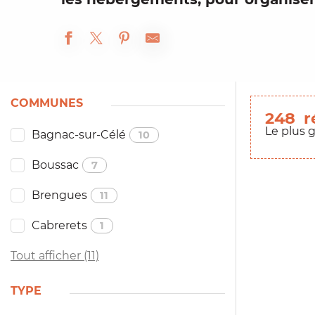
COMMUNES
248
r
Le plus 
Bagnac-sur-Célé
10
Boussac
7
Brengues
11
Cabrerets
1
Tout afficher (11)
TYPE