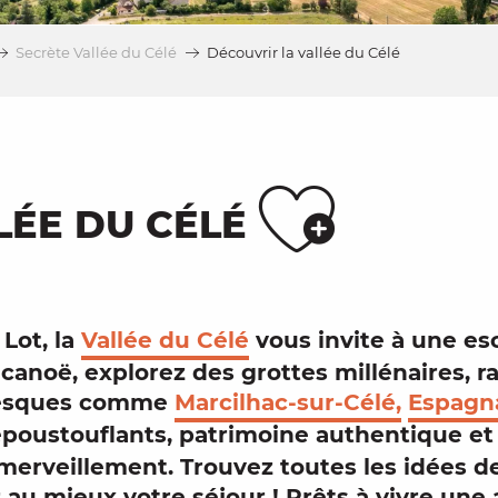
Secrète Vallée du Célé
Découvrir la vallée du Célé
Ajou
LÉE DU CÉLÉ
e
Lot
, la
Vallée du Célé
vous invite à une e
n
canoë
, explorez des
grottes
millénaires, 
resques
comme
Marcilhac-sur-Célé,
Espagna
poustouflants
,
patrimoine authentique
e
l’émerveillement. Trouvez toutes les idées 
r au mieux votre
séjour
! Prêts à vivre une