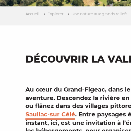
es
Accueil
Explorer
Une nature aux grands reliefs
t
DÉCOUVRIR LA VAL
Au cœur du Grand-Figeac, dans l
aventure
. Descendez la rivière e
ou flânez dans des
villages pitto
Sauliac-sur Célé
. Entre
paysages é
instant, ici, est une invitation à 
les
hébergements
, pour organise