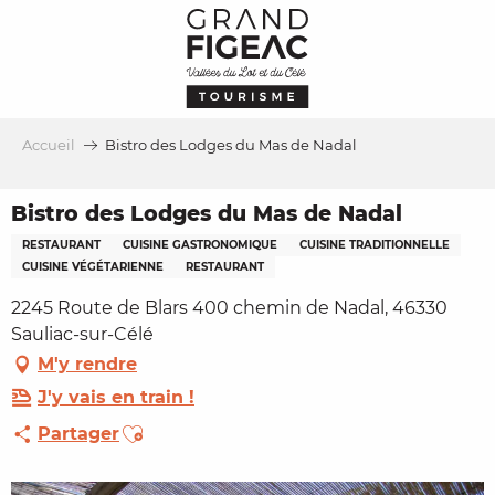
Aller
au
contenu
principal
Accueil
Bistro des Lodges du Mas de Nadal
Bistro des Lodges du Mas de Nadal
RESTAURANT
CUISINE GASTRONOMIQUE
CUISINE TRADITIONNELLE
CUISINE VÉGÉTARIENNE
RESTAURANT
2245 Route de Blars 400 chemin de Nadal, 46330
Sauliac-sur-Célé
M'y rendre
J'y vais en train !
Ajouter aux favoris
Partager