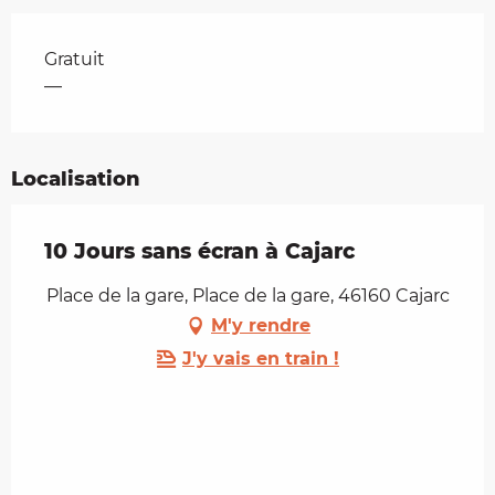
Tarifs 2026
Gratuit
—
Localisation
10 Jours sans écran à Cajarc
Place de la gare, Place de la gare, 46160 Cajarc
M'y rendre
J'y vais en train !