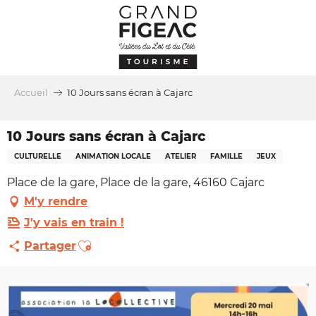
Aller
au
contenu
principal
Accueil
10 Jours sans écran à Cajarc
10 Jours sans écran à Cajarc
CULTURELLE
ANIMATION LOCALE
ATELIER
FAMILLE
JEUX
Place de la gare, Place de la gare, 46160 Cajarc
M'y rendre
J'y vais en train !
Ajouter aux favoris
Partager