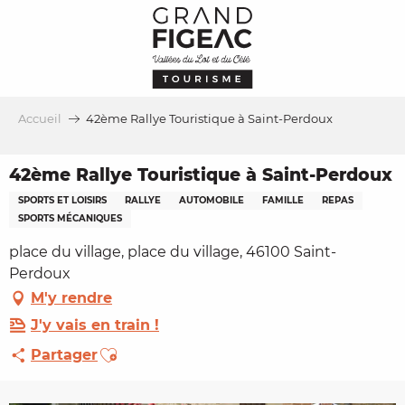
Aller
au
contenu
principal
Accueil
42ème Rallye Touristique à Saint-Perdoux
42ème Rallye Touristique à Saint-Perdoux
SPORTS ET LOISIRS
RALLYE
AUTOMOBILE
FAMILLE
REPAS
SPORTS MÉCANIQUES
place du village, place du village, 46100 Saint-
Perdoux
M'y rendre
J'y vais en train !
Ajouter aux favoris
Partager