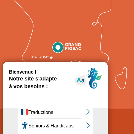
GRAND
FIGEAC
Toulouse
Comment venir ?
Mentions légales
Politique de Protection des données
Consentement