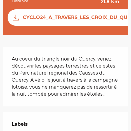
Distance
21.8 km
Documentation
CYCLO24_A_TRAVERS_LES_CROIX_DU_QUERC
Description
Au coeur du triangle noir du Quercy, venez 
découvrir les paysages terrestres et célestes 
du Parc naturel régional des Causses du 
Quercy. A vélo, le jour, à travers à la campagne 
lotoise, vous ne manquerez pas de ressortir à 
la nuit tombée pour admirer les étoiles...
Offres de prestations
Labels
Labels