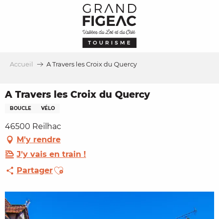
Aller
au
contenu
principal
Accueil
A Travers les Croix du Quercy
A Travers les Croix du Quercy
BOUCLE
VÉLO
46500 Reilhac
M'y rendre
J'y vais en train !
Ajouter aux favoris
Partager