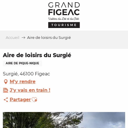
Aller
au
contenu
principal
Accueil
Aire de loisirs du Surgié
Aire de loisirs du Surgié
AIRE DE PIQUE-NIQUE
Surgié, 46100 Figeac
M'y rendre
J'y vais en train !
Ajouter aux favoris
Partager