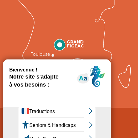
GRAND
FIGEAC
Toulouse
Comment venir ?
Mentions légales
Politique de Protection des données
Consentement
CGV