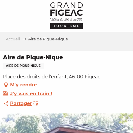
Aller
au
contenu
principal
Accueil
Aire de Pique-Nique
Aire de Pique-Nique
AIRE DE PIQUE-NIQUE
Place des droits de l'enfant, 46100 Figeac
M'y rendre
J'y vais en train !
Ajouter aux favoris
Partager