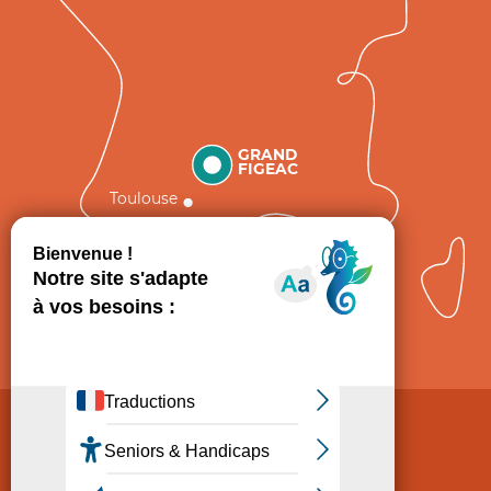
GRAND
FIGEAC
Toulouse
Comment venir ?
Mentions légales
Politique de Protection des données
Consentement
CGV