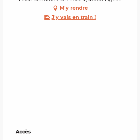
M'y rendre
J'y vais en train !
Accès
Accès