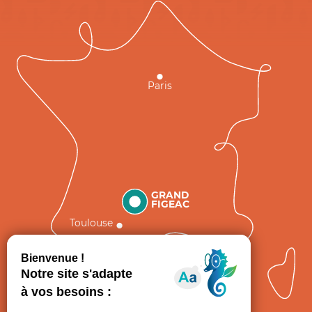
Paris
GRAND
FIGEAC
Toulouse
Comment venir ?