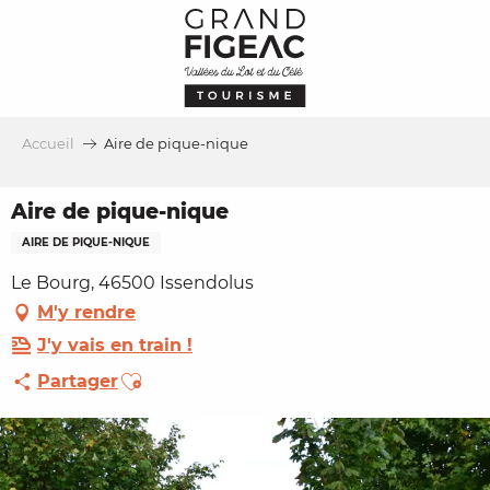
Aller
au
contenu
principal
Accueil
Aire de pique-nique
Aire de pique-nique
AIRE DE PIQUE-NIQUE
Le Bourg, 46500 Issendolus
M'y rendre
J'y vais en train !
Ajouter aux favoris
Partager