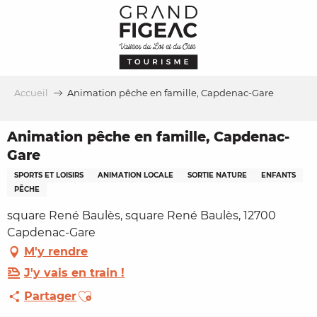
Aller
au
contenu
principal
Accueil
Animation pêche en famille, Capdenac-Gare
Animation pêche en famille, Capdenac-
Gare
SPORTS ET LOISIRS
ANIMATION LOCALE
SORTIE NATURE
ENFANTS
PÊCHE
square René Baulès, square René Baulès, 12700
Capdenac-Gare
M'y rendre
J'y vais en train !
Ajouter aux favoris
Partager