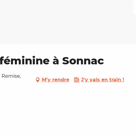
féminine à Sonnac
a Remise,
M'y rendre
J'y vais en train !