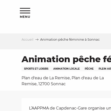
Aller
s
au
contenu
MENU
principal
Accueil
Animation pêche féminine à Sonnac
le
Animation pêche f
SPORTS ET LOISIRS
ANIMATION LOCALE
PÊCHE
PLEIN AI
Plan d'eau de La Remise, Plan d'eau de La
Remise, 12700 Sonnac
Description
L’AAPPMA de Capdenac-Gare organise une