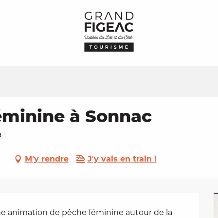
éminine à Sonnac
R
M'y rendre
J'y vais en train !
 animation de pêche féminine autour de la 