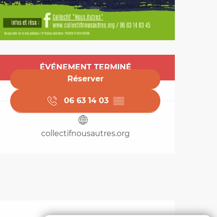
Ouverture et coordo
ÉVÉNEMENT TERMINÉ
Réserver
06 63 14 03
▒▒
collectifnousautres.org