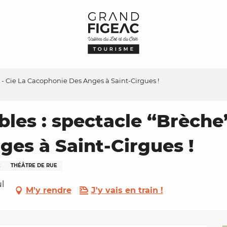
 - Cie La Cacophonie Des Anges à Saint-Cirgues !
es : spectacle “Brèche”
es à Saint-Cirgues !
E
THÉÂTRE DE RUE
ul
M'y rendre
J'y vais en train !