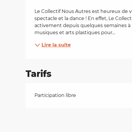
Description
es
Le Collectif Nous Autres est heureux de vo
spectacle et la dance ! En effet, Le Collec
activement depuis quelques semaines à la 
t
musiques et arts plastiques pour...
Lire la suite
Tarifs
Tarifs 2026
Participation libre