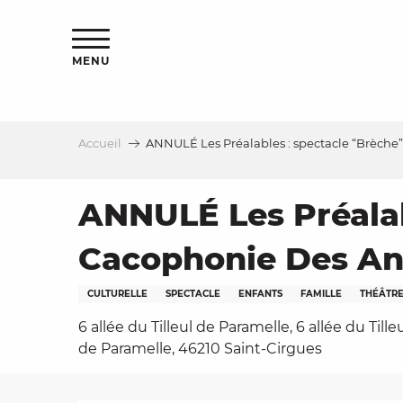
Aller
s
au
contenu
MENU
principal
Accueil
ANNULÉ Les Préalables : spectacle “Brèche”
le
ANNULÉ Les Préalabl
Cacophonie Des Ang
CULTURELLE
SPECTACLE
ENFANTS
FAMILLE
THÉÂTR
6 allée du Tilleul de Paramelle, 6 allée du Tille
de Paramelle, 46210 Saint-Cirgues