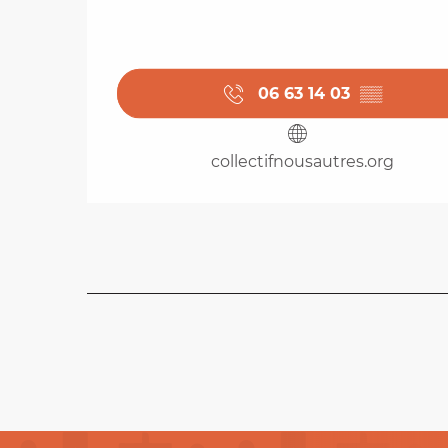
06 63 14 03
▒▒
collectifnousautres.org