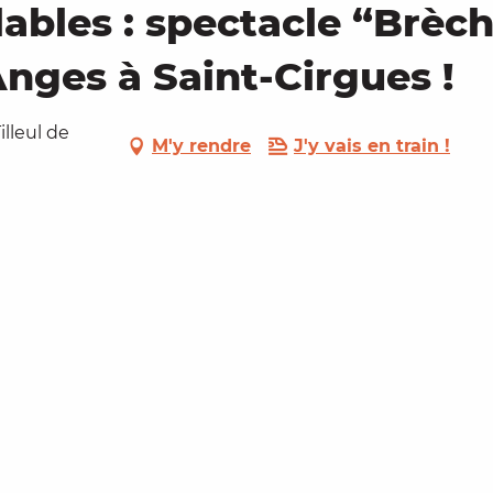
bles : spectacle “Brèche
nges à Saint-Cirgues !
illeul de
M'y rendre
J'y vais en train !