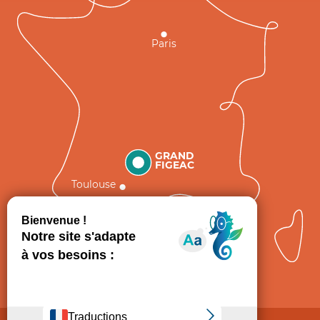
Paris
GRAND
FIGEAC
Toulouse
Comment venir ?