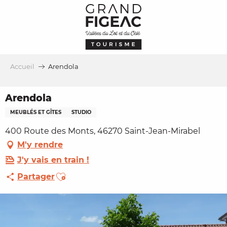
Aller
au
contenu
principal
Accueil
Arendola
Arendola
MEUBLÉS ET GÎTES
STUDIO
400 Route des Monts, 46270 Saint-Jean-Mirabel
M'y rendre
J'y vais en train !
Ajouter aux favoris
Partager