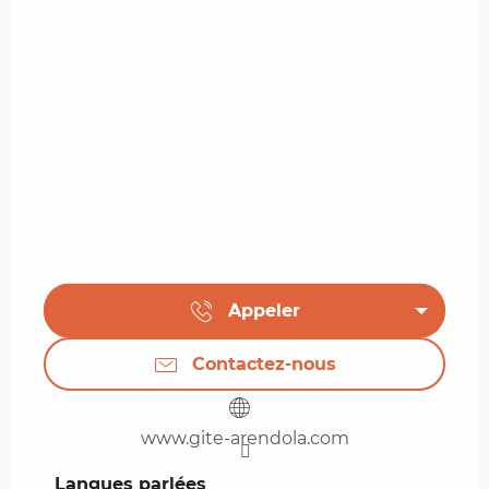
Appeler
Contactez-nous
www.gite-arendola.com
Langues parlées
Langues parlées