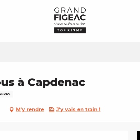
ous à Capdenac
REPAS
M'y rendre
J'y vais en train !