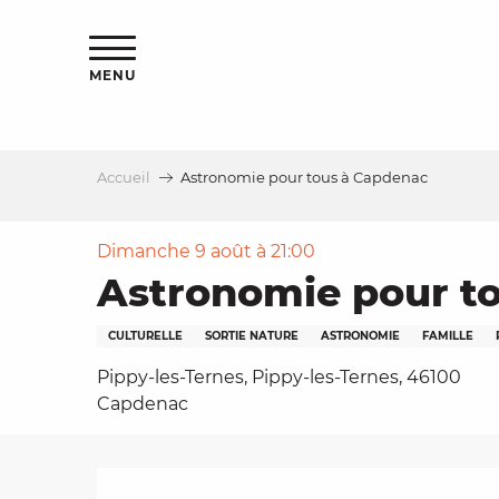
Aller
s
au
contenu
MENU
principal
Accueil
Astronomie pour tous à Capdenac
le
Dimanche 9 août à 21:00
Astronomie pour t
CULTURELLE
SORTIE NATURE
ASTRONOMIE
FAMILLE
Pippy-les-Ternes, Pippy-les-Ternes, 46100
Capdenac
Description