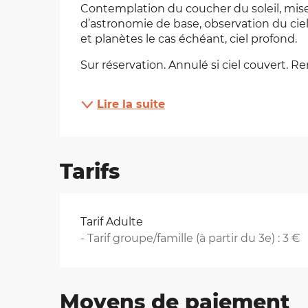
Contemplation du coucher du soleil, mise
d’astronomie de base, observation du ciel 
es
et planètes le cas échéant, ciel profond.
t
Sur réservation. Annulé si ciel couvert. R
Lire la suite
Tarifs
Tarifs 2026
Tarif Adulte
- Tarif groupe/famille (à partir du 3e) : 3 €
Moyens de paiement