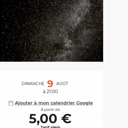
Ouverture et coordo
9
DIMANCHE
AOÛT
à 21:00
Ajouter à mon calendrier Google
À partir de
5,00 €
Tarif plein