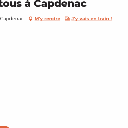
tous à Capdenac
0 Capdenac
M'y rendre
J'y vais en train !