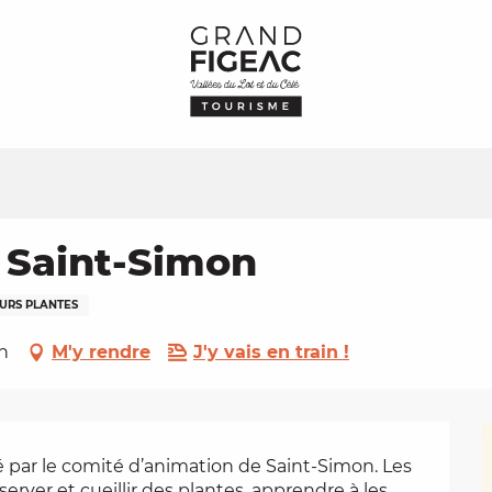
à Saint-Simon
URS PLANTES
on
M'y rendre
J'y vais en train !
 par le comité d’animation de Saint-Simon. Les 
rver et cueillir des plantes, apprendre à les 