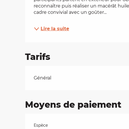
reconnaître puis réaliser un macérât huil
es
cadre convivial avec un goûter...
t
Lire la suite
Tarifs
Tarifs 2026
Général
Moyens de paiement
Espèce