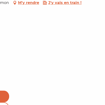
Simon
M'y rendre
J'y vais en train !