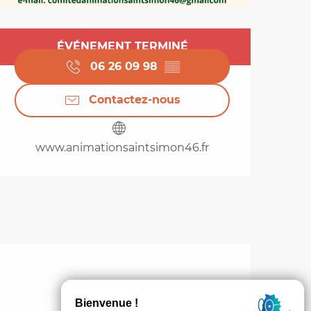
Ouverture et coordo
ÉVÉNEMENT TERMINÉ
06 26 09 98
▒▒
Contactez-nous
www.animationsaintsimon46.fr