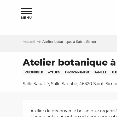
Aller
s
au
contenu
MENU
principal
Accueil
Atelier botanique à Saint-Simon
le
Atelier botanique 
CULTURELLE
ATELIER
ENVIRONNEMENT
FAMILLE
FLE
Salle Sabatié, Salle Sabatié, 46320 Saint-Sim
Description
Atelier de découverte botanique organisé
participants partent en extérieur pour obse