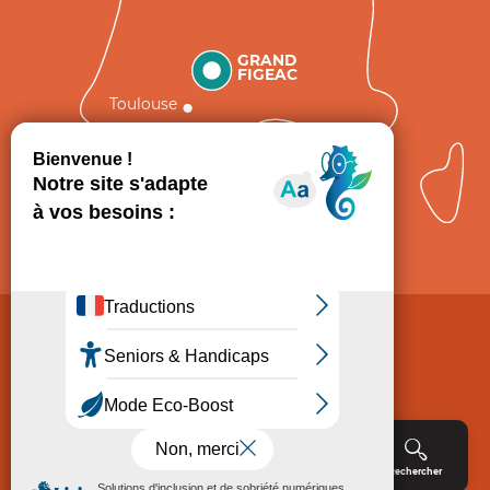
GRAND
FIGEAC
Toulouse
Comment venir ?
Mentions légales
Politique de Protection des données
Consentement
CGV
Accessibilité : non conforme
Menu
Agenda
Rechercher
Billetterie
Réservation