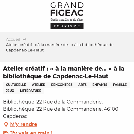
Aller
au
contenu
principal
Accueil
Atelier créatif : « à la manière de... » à la bibliothèque de
Capdenac-Le-Haut
Atelier créatif : « à la manière de... » à la
bibliothèque de Capdenac-Le-Haut
CULTURELLE
ATELIER
RENCONTRES
ARTS
ENFANTS
FAMILLE
JEUX
LITTÉRATURE
Bibliothèque, 22 Rue de la Commanderie,
Bibliothèque, 22 Rue de la Commanderie, 46100
Capdenac
M'y rendre
J'y vais en train !