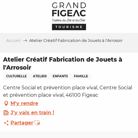
Aller
au
contenu
principal
Accueil
Atelier Créatif Fabrication de Jouets à l'Arrosoir
Atelier Créatif Fabrication de Jouets à
l'Arrosoir
CULTURELLE
ATELIER
ENFANTS
FAMILLE
Centre Social et prévention place vival, Centre Social
et prévention place vival, 46100 Figeac
M'y rendre
J'y vais en train !
Ajouter aux favoris
Partager