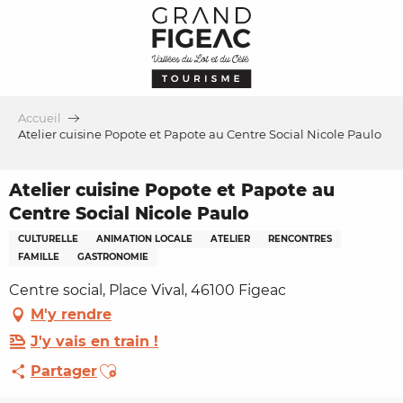
Aller
au
contenu
principal
Accueil
Atelier cuisine Popote et Papote au Centre Social Nicole Paulo
Atelier cuisine Popote et Papote au
Centre Social Nicole Paulo
CULTURELLE
ANIMATION LOCALE
ATELIER
RENCONTRES
FAMILLE
GASTRONOMIE
Centre social, Place Vival, 46100 Figeac
M'y rendre
J'y vais en train !
Ajouter aux favoris
Partager