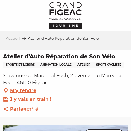
Aller
au
contenu
principal
Accueil
Atelier d’Auto Réparation de Son Vélo
Atelier d’Auto Réparation de Son Vélo
SPORTS ET LOISIRS
ANIMATION LOCALE
ATELIER
SPORT CYCLISTE
2, avenue du Maréchal Foch, 2, avenue du Maréchal
Foch, 46100 Figeac
M'y rendre
J'y vais en train !
Ajouter aux favoris
Partager