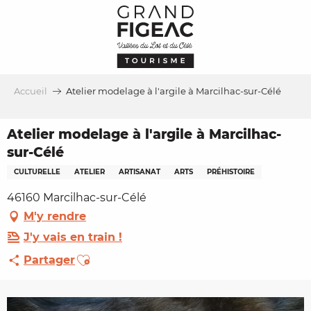
Aller
au
contenu
principal
Accueil
Atelier modelage à l'argile à Marcilhac-sur-Célé
Atelier modelage à l'argile à Marcilhac-
sur-Célé
CULTURELLE
ATELIER
ARTISANAT
ARTS
PRÉHISTOIRE
46160 Marcilhac-sur-Célé
M'y rendre
J'y vais en train !
Ajouter aux favoris
Partager