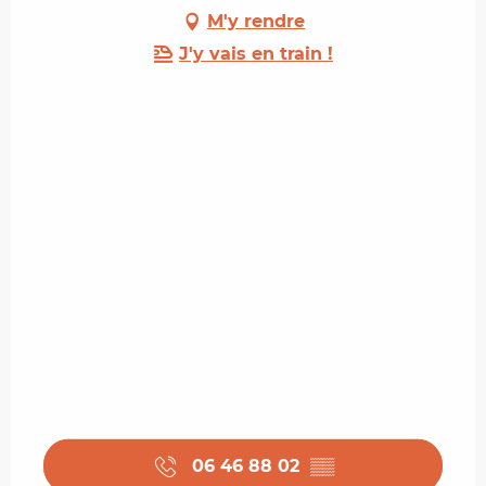
M'y rendre
J'y vais en train !
06 46 88 02
▒▒