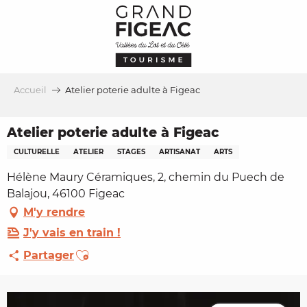
Aller
au
contenu
principal
Accueil
Atelier poterie adulte à Figeac
Atelier poterie adulte à Figeac
CULTURELLE
ATELIER
STAGES
ARTISANAT
ARTS
Hélène Maury Céramiques, 2, chemin du Puech de
Balajou, 46100 Figeac
M'y rendre
J'y vais en train !
Ajouter aux favoris
Partager