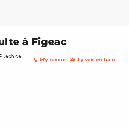
ulte à Figeac
 Puech de
M'y rendre
J'y vais en train !