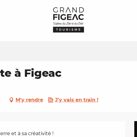
lte à Figeac
M'y rendre
J'y vais en train !
rre et à sa créativité !