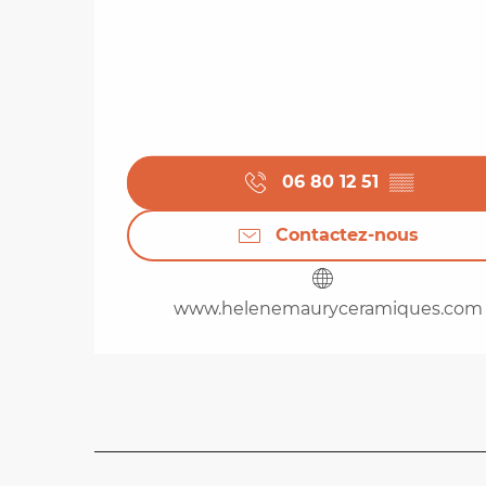
06 80 12 51
▒▒
Contactez-nous
www.helenemauryceramiques.com