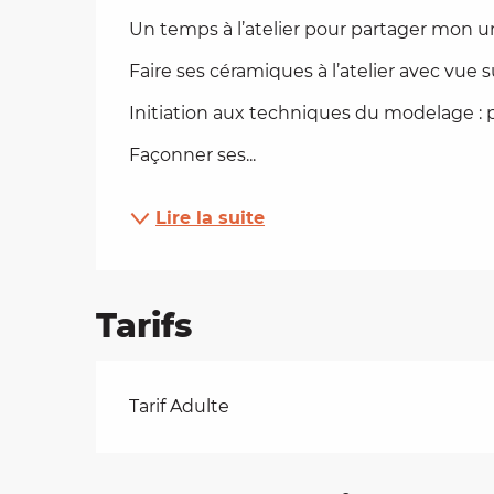
Un temps à l’atelier pour partager mon u
es
Faire ses céramiques à l’atelier avec vue sur
t
Initiation aux techniques du modelage : p
Façonner ses...
Lire la suite
Tarifs
Tarifs 2026
Tarif Adulte