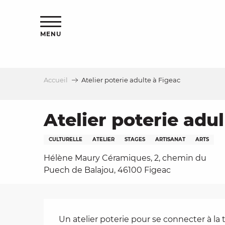
Aller
s
au
contenu
MENU
principal
Accueil
Atelier poterie adulte à Figeac
le
Atelier poterie adu
CULTURELLE
ATELIER
STAGES
ARTISANAT
ARTS
Hélène Maury Céramiques, 2, chemin du
Puech de Balajou, 46100 Figeac
Description
Un atelier poterie pour se connecter à la te