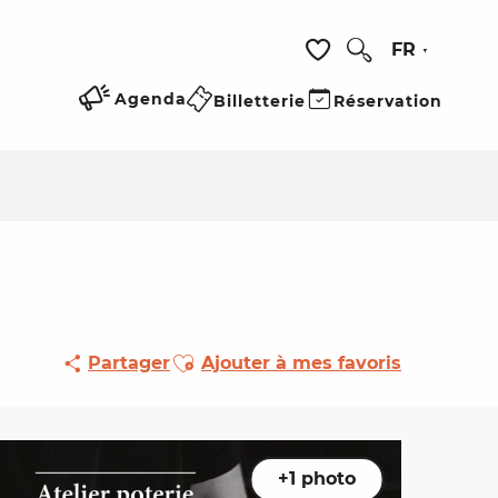
FR
Recherche
Voir les favoris
Agenda
Billetterie
Réservation
Ajouter aux favoris
Partager
Ajouter à mes favoris
+1 photo