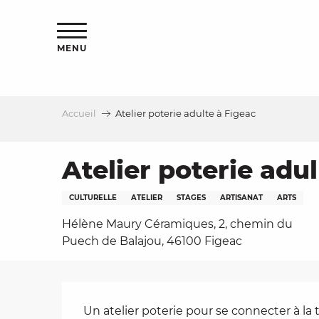
Aller
s
au
contenu
MENU
principal
Accueil
Atelier poterie adulte à Figeac
le
Atelier poterie adu
CULTURELLE
ATELIER
STAGES
ARTISANAT
ARTS
Hélène Maury Céramiques, 2, chemin du
Puech de Balajou, 46100 Figeac
Description
Un atelier poterie pour se connecter à la te