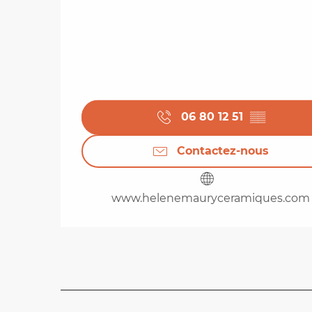
06 80 12 51
▒▒
Contactez-nous
www.helenemauryceramiques.com