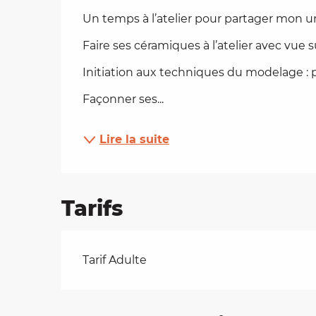
Un temps à l’atelier pour partager mon u
es
Faire ses céramiques à l’atelier avec vue sur
t
Initiation aux techniques du modelage : p
Façonner ses...
Lire la suite
Tarifs
Tarifs 2026
Tarif Adulte