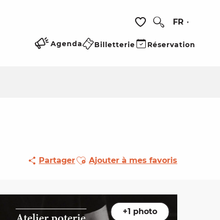
FR
Recherche
Voir les favoris
Agenda
Billetterie
Réservation
Ajouter aux favoris
Partager
Ajouter à mes favoris
+1 photo