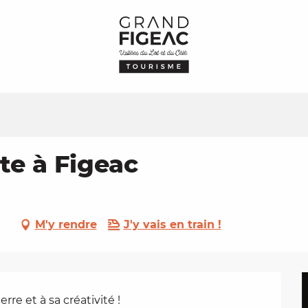
lte à Figeac
M'y rendre
J'y vais en train !
rre et à sa créativité !