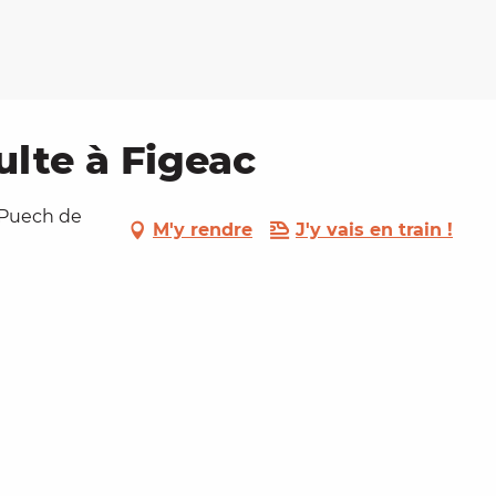
ulte à Figeac
 Puech de
M'y rendre
J'y vais en train !