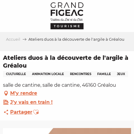
Aller
au
contenu
principal
Accueil
Ateliers duos à la découverte de l'argile à Gréalou
Ateliers duos à la découverte de l'argile à
Gréalou
CULTURELLE
ANIMATION LOCALE
RENCONTRES
FAMILLE
JEUX
salle de cantine, salle de cantine, 46160 Gréalou
M'y rendre
J'y vais en train !
Ajouter aux favoris
Partager