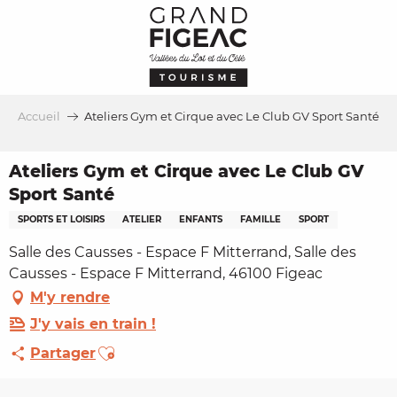
Aller
au
contenu
principal
Accueil
Ateliers Gym et Cirque avec Le Club GV Sport Santé
Ateliers Gym et Cirque avec Le Club GV
Sport Santé
SPORTS ET LOISIRS
ATELIER
ENFANTS
FAMILLE
SPORT
Salle des Causses - Espace F Mitterrand, Salle des
Causses - Espace F Mitterrand, 46100 Figeac
M'y rendre
J'y vais en train !
Ajouter aux favoris
Partager