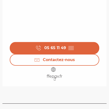
05 65 11 49
▒▒
Contactez-nous
ffepgv.fr