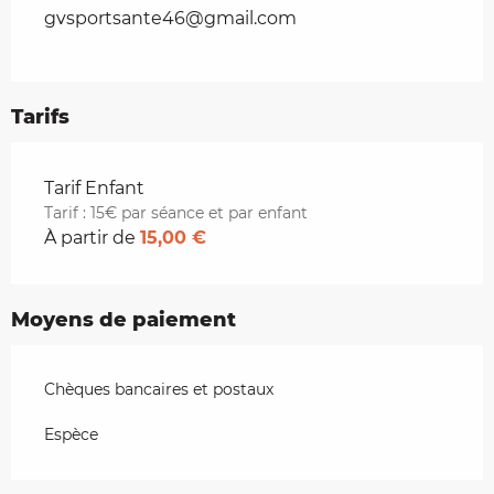
gvsportsante46@gmail.com
Tarifs
Tarifs 2026
Tarif Enfant
Tarif : 15€ par séance et par enfant
À partir de
15,00 €
Moyens de paiement
Chèques bancaires et postaux
Espèce